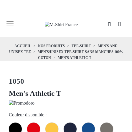
Contactez-nous
ACCUEIL
NOS PRODUITS
TEE-SHIRT
MEN'S AND
UNISEX TEE
MEN'S/UNISEX TEE-SHIRT SANS MANCHES 100%
COTON
MEN'S ATHLETIC T
1050
Men's Athletic T
Couleur disponible :
Black
Fire
Gold
Navy
Royal
Steel
Red
Grey